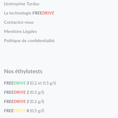
L’entreprise Turdus
La technologie
F
R
E
E
D
R
I
V
E
Contactez-nous
Mentions Légales
Politique de confidentialité
Nos éthylotests
F
R
E
E
D
R
I
V
E
3
(0.2 et 0.5 g/l)
F
R
E
E
D
R
I
V
E
2
(0.5 g/l)
F
R
E
E
D
R
I
V
E
2
(0.2 g/l)
F
R
E
E
D
R
I
V
E
0
(0.5 g/l)