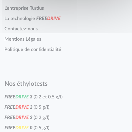
L’entreprise Turdus
La technologie
F
R
E
E
D
R
I
V
E
Contactez-nous
Mentions Légales
Politique de confidentialité
Nos éthylotests
F
R
E
E
D
R
I
V
E
3
(0.2 et 0.5 g/l)
F
R
E
E
D
R
I
V
E
2
(0.5 g/l)
F
R
E
E
D
R
I
V
E
2
(0.2 g/l)
F
R
E
E
D
R
I
V
E
0
(0.5 g/l)