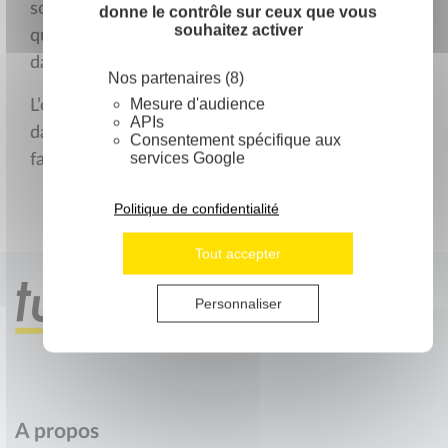
soit votre permis (probatoire ou pas) de
donne le contrôle sur ceux que vous
souhaitez activer
quantifier votre taux d’alcool dans le sang ou
dans l’air que vous expirez.
Nos partenaires (8)
Mesure d'audience
L’éthylotest à usage unique parfait pour laisser
APIs
dans la boîte à gants à destination de toute la
Consentement spécifique aux
services Google
famille !
Politique de confidentialité
Tout accepter
Personnaliser
A propos