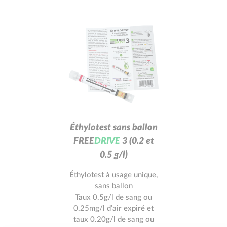
Éthylotest sans ballon
F
R
E
E
D
R
I
V
E
3
(0.2 et
0.5 g/l)
Éthylotest à usage unique,
sans ballon
Taux 0.5g/l de sang ou
0.25mg/l d’air expiré et
taux 0.20g/l de sang ou