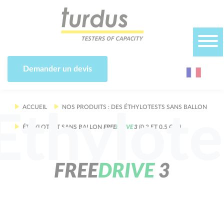
Panneau de gestion des cookies
Demander un devis
ACCUEIL
NOS PRODUITS : DES ÉTHYLOTESTS SANS BALLON
Ethylote
ÉTHYLOTEST SANS BALLON
F
R
E
E
D
R
I
V
E
3
(0.2 ET 0.5 G/L)
F
R
E
E
D
R
I
V
E
3