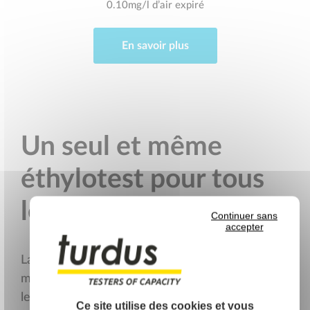
0.10mg/l d’air expiré
En savoir plus
Un seul et même
éthylotest pour tous
les conducteurs !
Continuer sans
accepter
La révolution Turdus est encore et toujours en
marche ! Découvrez notre dernière nouveauté :
le
F
R
E
E
D
R
I
V
E
3
qui va vous permettre, quel que
Ce site utilise des cookies et vous