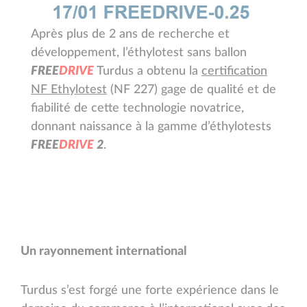
Après plus de 2 ans de recherche et
développement, l’éthylotest sans ballon
F
R
E
E
D
R
I
V
E
Turdus a obtenu la
certification
NF Ethylotest
(NF 227) gage de qualité et de
fiabilité de cette technologie novatrice,
donnant naissance à la gamme d’éthylotests
F
R
E
E
D
R
I
V
E
2
.
Un rayonnement international
Turdus s’est forgé une forte expérience dans le