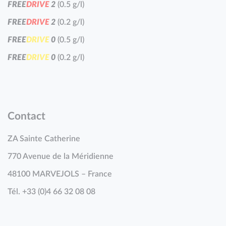
F
R
E
E
D
R
I
V
E
2
(0.5 g/l)
F
R
E
E
D
R
I
V
E
2
(0.2 g/l)
F
R
E
E
D
R
I
V
E
0
(0.5 g/l)
F
R
E
E
D
R
I
V
E
0
(0.2 g/l)
Contact
ZA Sainte Catherine
770 Avenue de la Méridienne
48100 MARVEJOLS – France
Tél. +33 (0)4 66 32 08 08