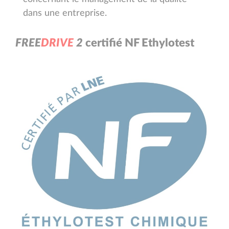
dans une entreprise.
F
R
E
E
D
R
I
V
E
2
certifié NF Ethylotest