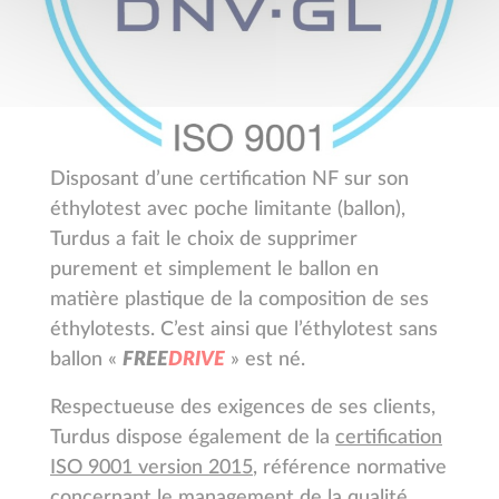
Disposant d’une certification NF sur son
éthylotest avec poche limitante (ballon),
Turdus a fait le choix de supprimer
purement et simplement le ballon en
matière plastique de la composition de ses
éthylotests. C’est ainsi que l’éthylotest sans
ballon «
F
R
E
E
D
R
I
V
E
» est né.
Respectueuse des exigences de ses clients,
Turdus dispose également de la
certification
ISO 9001 version 2015
, référence normative
concernant le management de la qualité