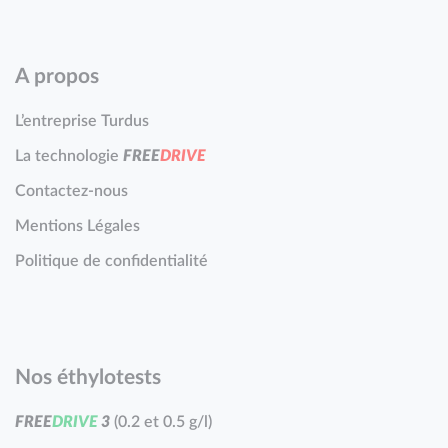
A propos
L’entreprise Turdus
La technologie
F
R
E
E
D
R
I
V
E
Contactez-nous
Mentions Légales
Politique de confidentialité
Nos éthylotests
F
R
E
E
D
R
I
V
E
3
(0.2 et 0.5 g/l)