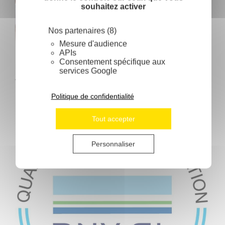
souhaitez activer
Nos partenaires (8)
Mesure d'audience
APIs
Consentement spécifique aux
Une entreprise certifiée
: un
services Google
fournisseur d’éthylotests jetables
Politique de confidentialité
Tout accepter
Personnaliser