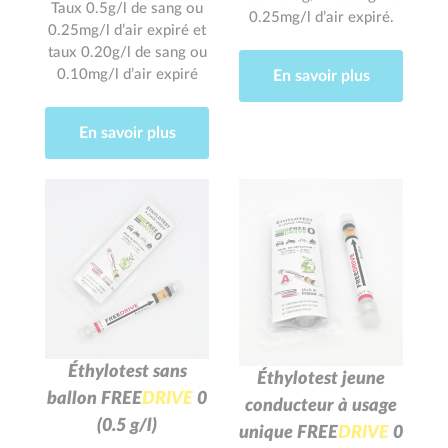
Taux 0.5g/l de sang ou
0.25mg/l d’air expiré.
0.25mg/l d’air expiré et
taux 0.20g/l de sang ou
0.10mg/l d’air expiré
En savoir plus
En savoir plus
Éthylotest sans
Éthylotest jeune
ballon
F
R
E
E
D
R
I
V
E
0
conducteur à usage
(0.5 g/l)
unique
F
R
E
E
D
R
I
V
E
0