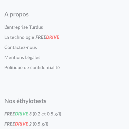
A propos
L’entreprise Turdus
La technologie
F
R
E
E
D
R
I
V
E
Contactez-nous
Mentions Légales
Politique de confidentialité
Nos éthylotests
F
R
E
E
D
R
I
V
E
3
(0.2 et 0.5 g/l)
F
R
E
E
D
R
I
V
E
2
(0.5 g/l)