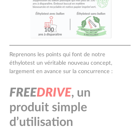
Reprenons les points qui font de notre
éthylotest un véritable nouveau concept,
largement en avance sur la concurrence :
F
R
E
E
D
R
I
V
E
, un
produit simple
d’utilisation