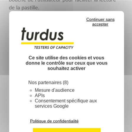
bouche de l’utilisateur pour faciliter la lecture
de la pastille.
Un clapet anti-retour interdisant toute
Continuer sans
remontée accidentelle (vapeur acide, réactif) qui
accepter
supprime ainsi radicalement tous risques même
infimes pour l’utilisateur.
Protection de
Ce site utilise des cookies et vous
donne le contrôle sur ceux que vous
souhaitez activer
l’environnement /
Nos partenaires (8)
Lutte contre la
Mesure d'audience
APIs
pollution
Consentement spécifique aux
services Google
Politique de confidentialité
On ne peut pas mettre sur le marché un
éthylotest à usage unique sans rechercher la