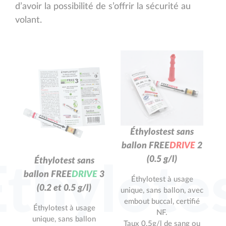
d’avoir la possibilité de s’offrir la sécurité au
volant.
Éthylostest sans
ballon
F
R
E
E
D
R
I
V
E
2
(0.5 g/l)
Éthylotest sans
Ethylote
ballon
F
R
E
E
D
R
I
V
E
3
Éthylotest à usage
(0.2 et 0.5 g/l)
unique, sans ballon, avec
embout buccal, certifié
Éthylotest à usage
NF.
unique, sans ballon
Taux 0.5g/l de sang ou