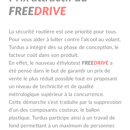
F
R
E
E
D
R
I
V
E
La sécurité routière est une priorité pour tous.
Pour vous aider à lutter contre l’alcool au volant,
Turdus a intégré dès sa phase de conception, le
facteur coût dans son produit.
En effet, le nouveau éthylotest
F
R
E
E
D
R
I
V
E
a
été pensé dans le but de garantir un prix de
vente le plus réduit possible tout en proposant
un niveau de technicité et de qualité
métrologique supérieur à la concurrence.
Cette démarche s’est traduite par la suppression
d’un des composants couteux, le ballon
plastique. Turdus participe ainsi à un travail de
fond permettant à un maximum de personnes