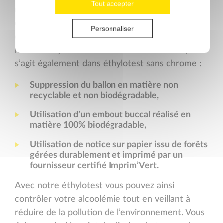
Tout accepter
meilleure manière de protéger l’environnement
et lutter contre la pollution. C’est avec cette
Personnaliser
démarche que nous avons développé notre
nouvel éthylotest
F
R
E
E
D
R
I
V
E
2
sans ballon, il
s’agit également dans éthylotest sans chrome :
Suppression du ballon en matière non
recyclable et non biodégradable,
Utilisation d’un embout buccal réalisé en
matière 100% biodégradable,
Utilisation de notice sur papier issu de forêts
gérées durablement et imprimé par un
fournisseur certifié
Imprim’Vert
.
Avec notre éthylotest vous pouvez ainsi
contrôler votre alcoolémie tout en veillant à
réduire de la pollution de l’environnement. Vous