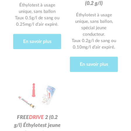
(0.2 g/l)
Éthylotest à usage
unique, sans ballon
Éthylotest à usage
Taux 0.5g/l de sang ou
unique, sans ballon,
0.25mg/l d’air expiré.
spécial jeune
conducteur.
Taux 0.2g/l de sang ou
En savoir plus
0.10mg/l d’air expiré.
En savoir plus
F
R
E
E
D
R
I
V
E
2
(0.2
g/l) Éthylotest jeune