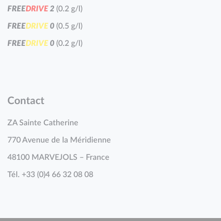
F
R
E
E
D
R
I
V
E
2
(0.2 g/l)
F
R
E
E
D
R
I
V
E
0
(0.5 g/l)
F
R
E
E
D
R
I
V
E
0
(0.2 g/l)
Contact
ZA Sainte Catherine
770 Avenue de la Méridienne
48100 MARVEJOLS – France
Tél. +33 (0)4 66 32 08 08