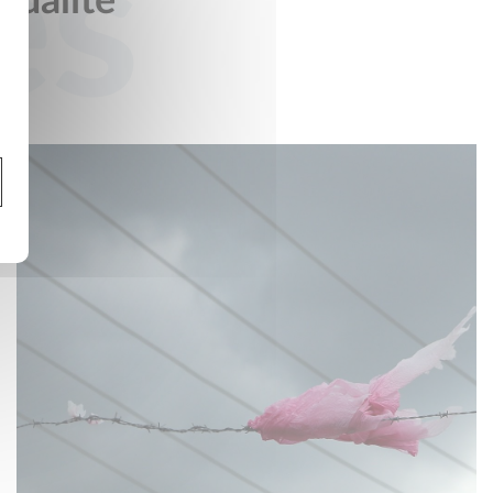
és
ctualité