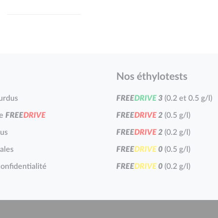
Nos éthylotests
Turdus
F
R
E
E
D
R
I
V
E
3
(0.2 et 0.5 g/l)
ie
F
R
E
E
D
R
I
V
E
F
R
E
E
D
R
I
V
E
2
(0.5 g/l)
us
F
R
E
E
D
R
I
V
E
2
(0.2 g/l)
ales
F
R
E
E
D
R
I
V
E
0
(0.5 g/l)
onfidentialité
F
R
E
E
D
R
I
V
E
0
(0.2 g/l)