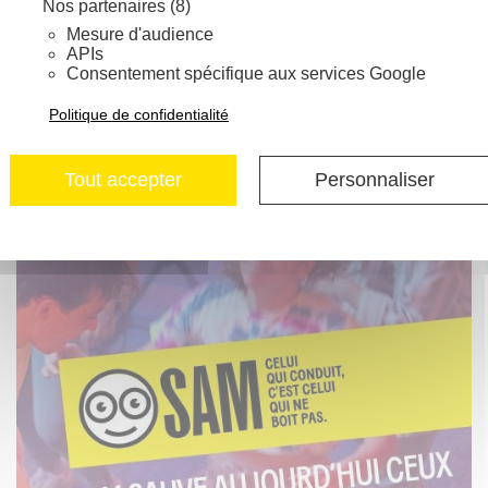
tualit
articles en lien avec cette a
Nos partenaires (8)
Mesure d'audience
APIs
Consentement spécifique aux services Google
Politique de confidentialité
Tout accepter
Personnaliser