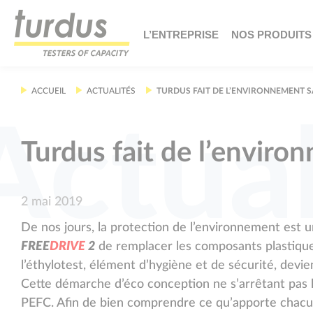
Panneau de gestion des cookies
L’ENTREPRISE
NOS PRODUITS
ACCUEIL
ACTUALITÉS
TURDUS FAIT DE L’ENVIRONNEMENT S
Actual
Turdus fait de l’enviro
2 mai 2019
De nos jours, la protection de l’environnement est u
F
R
E
E
D
R
I
V
E
2
de remplacer les composants plastique
l’éthylotest, élément d’hygiène et de sécurité, devi
Cette démarche d’éco conception ne s’arrêtant pas 
PEFC. Afin de bien comprendre ce qu’apporte chacune 