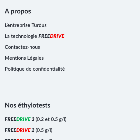
A propos
L’entreprise Turdus
La technologie
F
R
E
E
D
R
I
V
E
Contactez-nous
Mentions Légales
Politique de confidentialité
Nos éthylotests
F
R
E
E
D
R
I
V
E
3
(0.2 et 0.5 g/l)
F
R
E
E
D
R
I
V
E
2
(0.5 g/l)