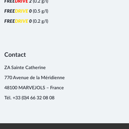
F
R
E
E
D
R
I
V
E
2
(0.2 g/l)
F
R
E
E
D
R
I
V
E
0
(0.5 g/l)
F
R
E
E
D
R
I
V
E
0
(0.2 g/l)
Contact
ZA Sainte Catherine
770 Avenue de la Méridienne
48100 MARVEJOLS – France
Tél. +33 (0)4 66 32 08 08