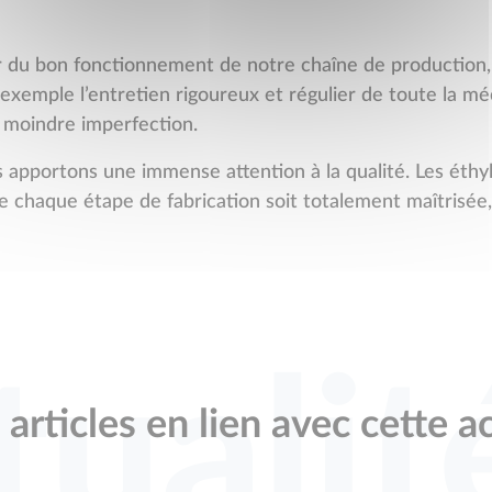
rer du bon fonctionnement de notre chaîne de productio
xemple l’entretien rigoureux et régulier de toute la mé
la moindre imperfection.
apportons une immense attention à la qualité. Les éthyl
ue chaque étape de fabrication soit totalement maîtrisée,
tualit
articles en lien avec cette a