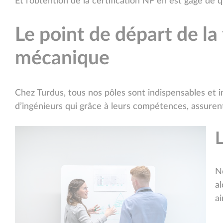
Et l’obtention de la certification NF en est gage de q
Le point de départ de la 
mécanique
Chez Turdus, tous nos pôles sont indispensables et 
d’ingénieurs qui grâce à leurs compétences, assure
L
N
a
a