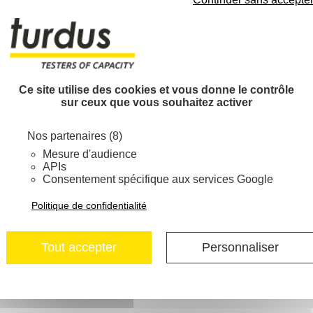
 de nos clients mais aussi de celle des consommateurs f
 alcootests fiables et faciles d’utilisations.
Ce site utilise des cookies et vous donne le contrôle
sur ceux que vous souhaitez activer
s demandes et besoins dans les meilleurs délais. C’est i
 En bref, vous y trouverez vos interlocuteurs privilégié
Nos partenaires (8)
Mesure d'audience
APIs
Consentement spécifique aux services Google
Politique de confidentialité
s nous assurons qu’ils correspondent parfaitement à tous 
ion NF 227. Ces normes sont de véritables garanties, auss
Tout accepter
Personnaliser