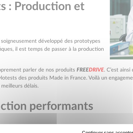
s : Production et
et soigneusement développé des prototypes
fiques, il est temps de passer à la production
roprement parler de nos produits
F
R
E
E
D
R
I
V
E
. C’est ains
ylotests des produits Made in France. Voilà un engageme
meilleurs délais.
uction performants
es permettent encore à notre entreprise d’assurer un se
Continuer sans accepte